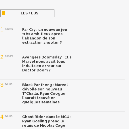
LES + LUS
1
NEWS
Far Cry : un nouveau jeu
très ambitieux après
l'abandon de son
extraction shooter ?
2
NEWS
Avengers Doomsday : Et si
Marvel nous avait tous
induits en erreur sur
Doctor Doom ?
3
NEWS
Black Panther 3 : Marvel
dévoile son nouveau
T'Challa, Ryan Coogler
l'aurait trouvé en
quelques semaines
4
NEWS
Ghost Rider dans le MCU :
Ryan Gosling prend le
relais de Nicolas Cage