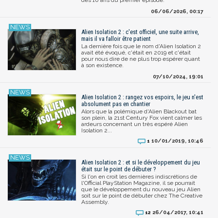
06/06/2026, 00:17
Alien Isolation 2 : c'est officiel, une suite arrive,
mais il va falloir être patient
La dernière fois que le nom d'Alien Isolation 2
avait été évoqué, c'était en 2019 et c'était
pour nous dire de ne plus trop espérer quant
à son existence.
07/10/2024, 19:01
Alien Isolation 2 : rangez vos espoirs, le jeu n'est
absolument pas en chantier
Alors que la polémique d'Alien Blackout bat
son plein, la 21st Century Fox vient calmer les
ardeurs concernant un très espéré Alien
Isolation 2...
10/01/2019, 10:46
1
Alien Isolation 2 : et si le développement du jeu
était sur le point de débuter ?
Si l'on en croit les dernières indiscrétions de
l'Official PlayStation Magazine, il se pourrait
que le développement du nouveau jeu Alien
soit sur le point de débuter chez The Creative
Assembly.
26/04/2017, 10:41
12