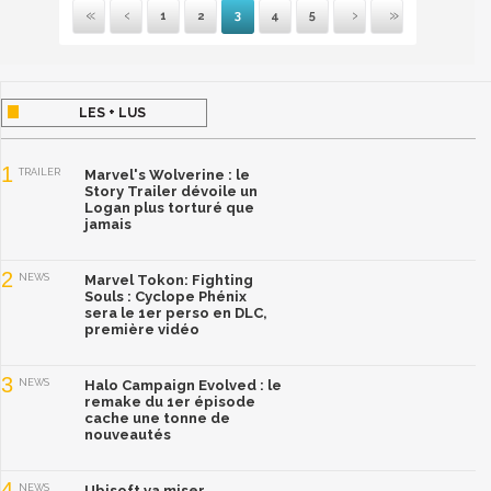
1
2
3
4
5
Première
Précédente
Suivante
Dernière
LES + LUS
1
TRAILER
Marvel's Wolverine : le
Story Trailer dévoile un
Logan plus torturé que
jamais
2
NEWS
Marvel Tokon: Fighting
Souls : Cyclope Phénix
sera le 1er perso en DLC,
première vidéo
3
NEWS
Halo Campaign Evolved : le
remake du 1er épisode
cache une tonne de
nouveautés
4
NEWS
Ubisoft va miser