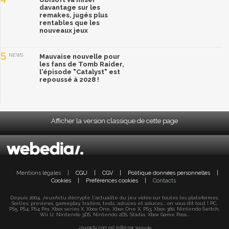
davantage sur les
remakes, jugés plus
rentables que les
nouveaux jeux
5
NEWS
Mauvaise nouvelle pour
les fans de Tomb Raider,
l'épisode "Catalyst" est
repoussé à 2028 !
Afficher la version classique de cette page
Mentions légales
|
CGU
|
CGV
|
Politique données personnelles
|
Cookies
|
Préférences cookies
|
Contacts
Depuis 2004, JeuxActu décrypte l'actualité du jeu vidéo sur toutes les plateformes.
Sorties, previews, gameplay, trailers, tests, astuces et soluces... on vous dit tout ! PC,
PS5, PS4, PS4 Pro, Xbox series X, Xbox One, Xbox One X, PS3, Xbox 360, Nintendo Switch,
Wii U, Nintendo 3DS, Nintendo 2DS, Stadia, Xbox Game Pass...
Jeuxactu.com est édité par
Webedia