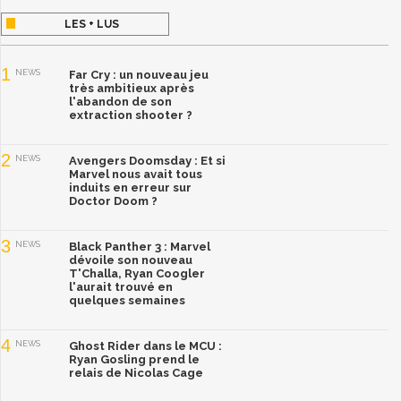
LES + LUS
1
NEWS
Far Cry : un nouveau jeu
très ambitieux après
l'abandon de son
extraction shooter ?
2
NEWS
Avengers Doomsday : Et si
Marvel nous avait tous
induits en erreur sur
Doctor Doom ?
3
NEWS
Black Panther 3 : Marvel
dévoile son nouveau
T'Challa, Ryan Coogler
l'aurait trouvé en
quelques semaines
4
NEWS
Ghost Rider dans le MCU :
Ryan Gosling prend le
relais de Nicolas Cage