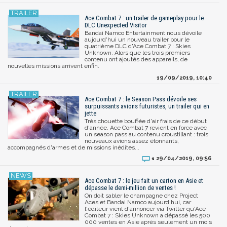
Ace Combat 7 : un trailer de gameplay pour le
DLC Unexpected Visitor
Bandai Namco Entertainment nous dévoile
aujourd'hui un nouveau trailer pour le
quatrième DLC d'Ace Combat 7 : Skies
Unknown. Alors que les trois premiers
contenu ont ajoutés des appareils, de
nouvelles missions arrivent enfin.
19/09/2019, 10:40
Ace Combat 7 : le Season Pass dévoile ses
surpuissants avions futuristes, un trailer qui en
jette
Très chouette bouffée d'air frais de ce début
d'année, Ace Combat 7 revient en force avec
un season pass au contenu croustillant : trois
nouveaux avions assez étonnants,
accompagnés d'armes et de missions inédites...
29/04/2019, 09:56
1
Ace Combat 7 : le jeu fait un carton en Asie et
dépasse le demi-million de ventes !
On doit sabler le champagne chez Project
Aces et Bandai Namco aujourd'hui, car
l'éditeur vient d'annoncer via Twitter qu'Ace
Combat 7 : Skies Unknown a dépassé les 500
000 ventes en Asie après seulement un mois