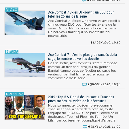
Ace Combat 7 Skies Unknown : un DLC pour
fêter les 25 ans de la série
Ace Combat 7 : Skies Unknown va avoir droit à
un nouveau DLC pour fêter les 25 ans de la
série. Bandai Namco nous fait donc parvenir
un nouveau trailer qui nous détaille les
nouveautés.
31/08/2020, 10:10
Ace Combat 7 : c'est le plus gros succès de la
saga, le nombre de ventes dévoilé
Dès sa sortie, Ace Combat 7 s'était immposé
comme un très chouette jeu du genre :
Bandai Namco peut se féliciter puisque les
ventes ont en fait la meilleure réussite
commerciale de la série.
30/06/2020, 10:58
2
2019 : Top 5 & Flop 3 de Jeuxactu, l'une des
pires années jeu vidéo de la décennie ?
Nous sommes le 31 décembre et comme
chaque année, à cette date précise, toute
l'équipe de JEUXACTU se plie à l'exercice du
douloureux Top 5 et Flop 3 de l'année. Un
bilan particulièrement compliqué d'ailleurs.
31/12/2019, 17:00
6