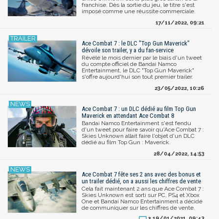
franchise. Dès la sortie du jeu, le titre s'est
imposé comme une réussite commerciale.
17/11/2022, 09:21
Ace Combat 7 : le DLC "Top Gun Maverick"
dévoile son trailer, y a du fan-service
Révélé le mois dernier par le biais d'un tweet
du compte officiel de Bandai Namco
Entertainment, le DLC "Top Gun Maverick"
s'offre aujourd'hui son tout premier trailer.
23/05/2022, 10:26
Ace Combat 7 : un DLC dédié au film Top Gun
Maverick en attendant Ace Combat 8
Bandai Namco Entertainment s'est fendu
d'un tweet pour faire savoir qu'Ace Combat 7 :
Skies Unknown allait faire l'objet d'un DLC
dédié au film Top Gun : Maverick.
28/04/2022, 14:53
Ace Combat 7 fête ses 2 ans avec des bonus et
un trailer dédié, on a aussi les chiffres de vente
Cela fait maintenant 2 ans que Ace Combat 7 :
Skies Unknown est sorti sur PC, PS4 et Xbox
One et Bandai Namco Entertainment a décidé
de communiquer sur les chiffres de vente.
19/01/2021, 09:43
2