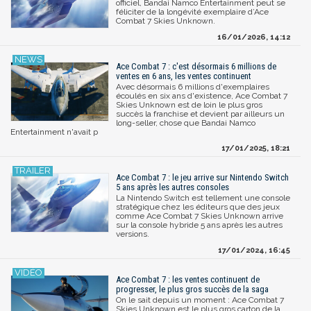
officiel, Bandai Namco Entertainment peut se
féliciter de la longévité exemplaire d’Ace
Combat 7 Skies Unknown.
16/01/2026, 14:12
Ace Combat 7 : c'est désormais 6 millions de
ventes en 6 ans, les ventes continuent
Avec désormais 6 millions d'exemplaires
écoulés en six ans d'existence, Ace Combat 7
Skies Unknown est de loin le plus gros
succès la franchise et devient par ailleurs un
long-seller, chose que Bandai Namco
Entertainment n'avait p
17/01/2025, 18:21
Ace Combat 7 : le jeu arrive sur Nintendo Switch
5 ans après les autres consoles
La Nintendo Switch est tellement une console
stratégique chez les éditeurs que des jeux
comme Ace Combat 7 Skies Unknown arrive
sur la console hybride 5 ans après les autres
versions.
17/01/2024, 16:45
Ace Combat 7 : les ventes continuent de
progresser, le plus gros succès de la saga
On le sait depuis un moment : Ace Combat 7
Skies Unknown est le plus gros carton de la