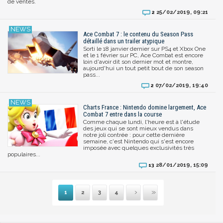
de ventes.
25/02/2019, 09:21
2
Ace Combat 7 : le contenu du Season Pass
détaillé dans un trailer atypique
Sorti le 18 janvier dernier sur PS4 et Xbox One
et le 1 février sur PC, Ace Combat est encore
loin d'avoir dit son dernier mot et montre,
aujourd'hui un tout petit bout de son season
pass...
07/02/2019, 19:40
2
Charts France : Nintendo domine largement, Ace
Combat 7 entre dans la course
Comme chaque lundi, l'heure est à l'étude
des jeux qui se sont mieux vendus dans
notre joli contrée : pour cette dernière
semaine, c'est Nintendo qui s'est encore
imposée avec quelques exclusivités très
populaires...
28/01/2019, 15:09
13
1
2
3
4
Suivante
Dernière