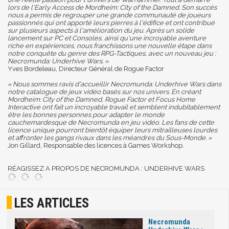
lors de l'Early Access de Mordheim: City of the Damned. Son succès
nous a permis de regrouper une grande communauté de joueurs
passionnés qui ont apporté leurs pierres à l'édifice et ont contribué
sur plusieurs aspects à l'amélioration du jeu. Après un solide
lancement sur PC et Consoles, ainsi qu'une incroyable aventure
riche en expériences, nous franchissons une nouvelle étape dans
notre conquête du genre des RPG-Tactiques, avec un nouveau jeu :
Necromunda: Underhive Wars. »
Yves Bordeleau, Directeur Général de Rogue Factor
« Nous sommes ravis d'accueillir Necromunda: Underhive Wars dans
notre catalogue de jeux vidéo basés sur nos univers. En créant
Mordheim: City of the Damned, Rogue Factor et Focus Home
Interactive ont fait un incroyable travail et semblent indubitablement
être les bonnes personnes pour adapter le monde
cauchemardesque de Necromunda en jeu vidéo. Les fans de cette
licence unique pourront bientôt équiper leurs mitrailleuses lourdes
et affronter les gangs rivaux dans les méandres du Sous-Monde. »
Jon Gillard, Responsable des licences à Games Workshop.
RÉAGISSEZ A PROPOS DE NECROMUNDA : UNDERHIVE WARS
LES ARTICLES
Necromunda