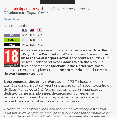
Jeu :
Tactique / RPG
Editeur :
Focus Home Interactive
Développeur :
Rogue Factor
Site officiel
Dates de sortie :
N.C.
N.C.
N.C.
N.C.
N.C.
N.C.
N.C.
N.C.
N.C.
Après une première collaboration réussie avec
Mordheim
: City of the Damned
sur PC et consoles,
Focus Home
Interactive
et
Rogue Factor
annoncent aujourd'hui un
nouveau partenariat avec
Games Workshop
pour le
développement de
Necromunda: Underhive Wars
,
l'adaptation du jeu de plateau culte
Necromunda
tiré de l'univers
de
Warhammer 40,000
.
Necromunda: Underhive Wars
est un RPG Tactique en tour par
tour. Des gangs rivaux se livrent une guerre sans fin pour le contrôle
du Sous-Monde de la Cité-Ruche Necromunda, un gigantesque
dédale d'usines abandonnées, de carcasses rouillées et de
technologies oubliées. L'anarchie, la violence, la trahison et la mort
règnent dans ce lieu abandonné par la civilisation.
« Notre collaboration avec Focus et Games Workshop est le fruit
d'un travail de longue haleine, basé sur une confiance mutuelle et
une réelle passion pour l'univers de Warhammer. Tout a démarré