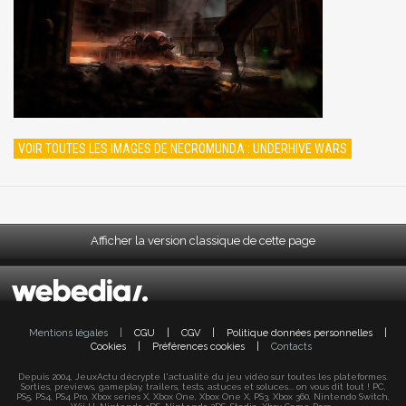
VOIR TOUTES LES IMAGES DE NECROMUNDA : UNDERHIVE WARS
Afficher la version classique de cette page
Mentions légales
|
CGU
|
CGV
|
Politique données personnelles
|
Cookies
|
Préférences cookies
|
Contacts
Depuis 2004, JeuxActu décrypte l'actualité du jeu vidéo sur toutes les plateformes.
Sorties, previews, gameplay, trailers, tests, astuces et soluces... on vous dit tout ! PC,
PS5, PS4, PS4 Pro, Xbox series X, Xbox One, Xbox One X, PS3, Xbox 360, Nintendo Switch,