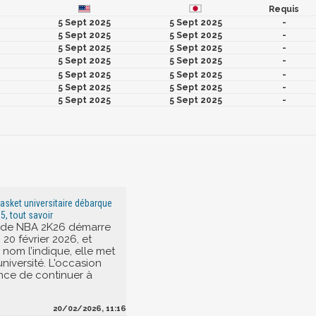
Requis
5 Sept 2025
5 Sept 2025
-
5 Sept 2025
5 Sept 2025
-
5 Sept 2025
5 Sept 2025
-
5 Sept 2025
5 Sept 2025
-
5 Sept 2025
5 Sept 2025
-
5 Sept 2025
5 Sept 2025
-
5 Sept 2025
5 Sept 2025
-
basket universitaire débarque
5, tout savoir
5 de NBA 2K26 démarre
20 février 2026, et
om l’indique, elle met
’université. L'occasion
ence de continuer à
20/02/2026, 11:16