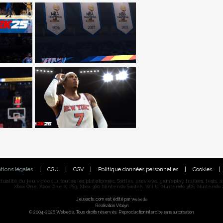
tions légales
|
CGU
|
CGV
|
Politique données personnelles
|
Cookies
|
alité du jeu vidéo sur toutes les plateformes. Sorties, previews, gameplay, trailers, tests, astu
Xbox One, Xbox One X, PS3, Xbox 360, Nintendo Switch, Wii U, Nintendo 3DS, Nintendo 2
Jeuxactu.com est édité par
Webedia
Réalisation Vitalyn
© 2004-2026 Webedia. Tous droits réservés. Reproduction interdite sans autorisation.