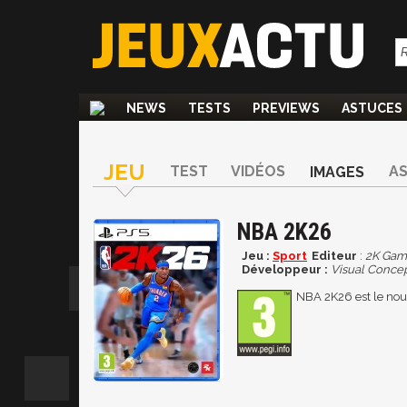
NEWS
TESTS
PREVIEWS
ASTUCES
JEU
TEST
VIDÉOS
A
IMAGES
NBA 2K26
Jeu :
Sport
Editeur
:
2K Gam
Développeur :
Visual Conce
NBA 2K26 est le nou