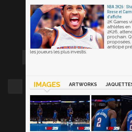
NBA 2K26 : Sha
Reese et Carm
d’affiche
2K Games vi
athlètes en
2K26, atten
prochain. Q
proposées,
anticipé pr
les joueurs les plus investis.
IMAGES
ARTWORKS
JAQUETTE