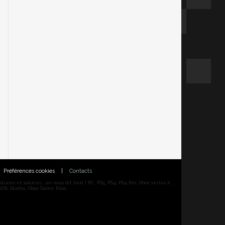
Préférences cookies
|
Contacts
ces et soluces... on vous dit tout ! PC, PS5, PS4, PS4 Pro, Xbox series X,
DS, Stadia, Xbox Game Pass...