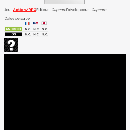
Jeu :
Action/RPG
Editeur :
Capcom
Développeur :
Capcom
Dates de sortie :
N.C.
N.C.
N.C.
N.C.
N.C.
N.C.