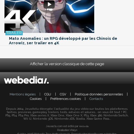
Mato Anomalies : un RPG développé par les Chinois de
Arrowiz, 1er trailer en 4K
Afficher la version classique de cette page
Mentions légales
|
CGU
|
CGV
|
Politique données personnelles
|
Cookies
|
Préférences cookies
|
Contacts
Depuis 2004, JeuxActu décrypte l'actualité du jeu vidéo sur toutes les plateformes.
Sorties, previews, gameplay, trailers, tests, astuces et soluces... on vous dit tout ! PC,
PS5, PS4, PS4 Pro, Xbox series X, Xbox One, Xbox One X, PS3, Xbox 360, Nintendo Switch,
Wii U, Nintendo 3DS, Nintendo 2DS, Stadia, Xbox Game Pass...
Jeuxactu.com est édité par
Webedia
Réalisation Vitalyn
© 2004-2026 Webedia. Tous droits réservés. Reproduction interdite sans autorisation.