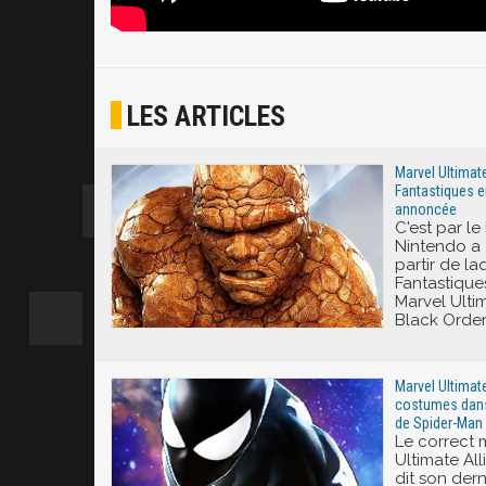
LES ARTICLES
Marvel Ultimate
Fantastiques e
annoncée
C'est par le
Nintendo a
partir de la
Fantastiqu
Marvel Ultim
Black Order
Marvel Ultimate
costumes dans 
de Spider-Man
Le correct 
Ultimate Al
dit son der