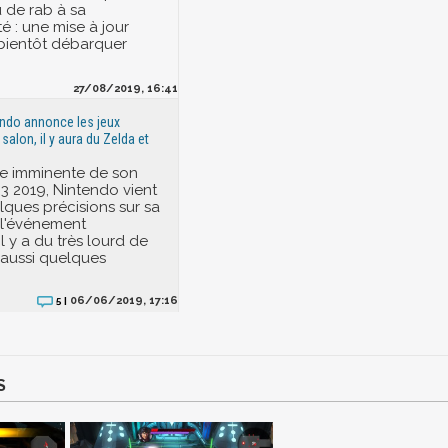
u de rab à sa
: une mise à jour
 bientôt débarquer
27/08/2019, 16:41
endo annonce les jeux
 salon, il y aura du Zelda et
he imminente de son
E3 2019, Nintendo vient
ques précisions sur sa
 l'événement
Il y a du très lourd de
 aussi quelques
06/06/2019, 17:16
5 |
S