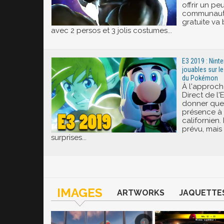
offrir un pe
communauté 
gratuite va
avec 2 persos et 3 jolis costumes...
E3 2019 : Nint
jouables sur le
du Pokémon
À l'approc
Direct de l'
donner quel
présence à
californien. 
prévu, mais
surprises...
IMAGES
ARTWORKS
JAQUETTE