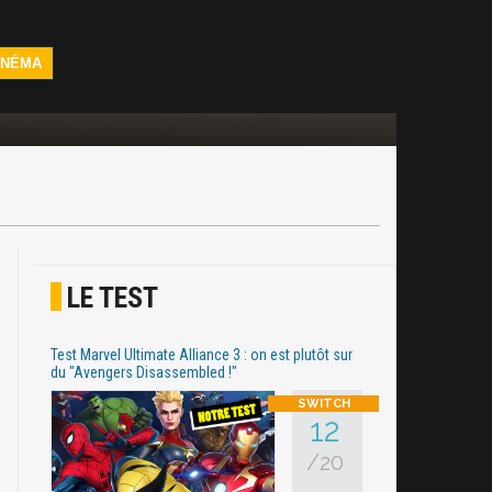
INÉMA
LE TEST
Test Marvel Ultimate Alliance 3 : on est plutôt sur
du "Avengers Disassembled !"
12
/20