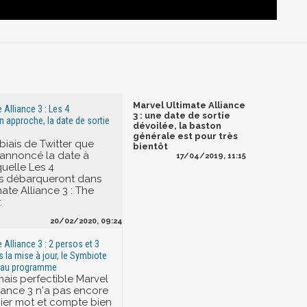
Marvel Ultimate Alliance
 Alliance 3 : Les 4
3 : une date de sortie
n approche, la date de sortie
dévoilée, la baston
générale est pour très
 biais de Twitter que
bientôt
 annoncé la date à
17/04/2019, 11:15
quelle Les 4
es débarqueront dans
ate Alliance 3 : The
.
20/02/2020, 09:24
 Alliance 3 : 2 persos et 3
la mise à jour, le Symbiote
 au programme
mais perfectible Marvel
liance 3 n'a pas encore
nier mot et compte bien