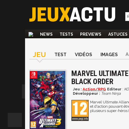
NEWS
TESTS
PREVIEWS
ASTUCES
JEU
A
TEST
VIDÉOS
IMAGES
MARVEL ULTIMATE 
BLACK ORDER
Jeu :
Action/RPG
Editeur
:
KO
Développeur :
Team Ninja
Marvel Ultimate Allian
et d'action pouvant êt
plusieurs super-héros 