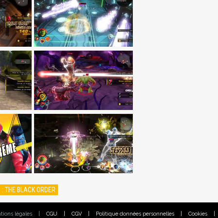
 : THE BLACK ORDER
tions légales
|
CGU
|
CGV
|
Politique données personnelles
|
Cookies
|