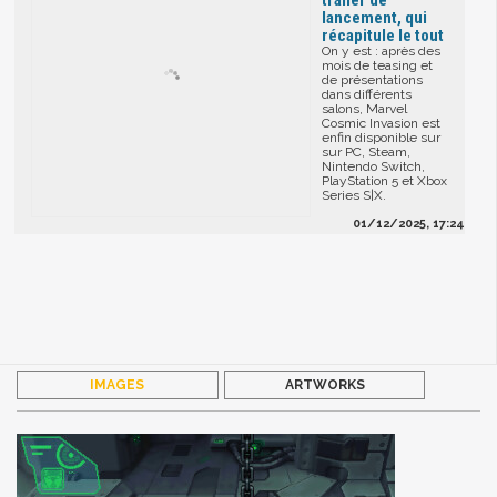
trailer de
lancement, qui
récapitule le tout
On y est : après des
mois de teasing et
de présentations
dans différents
salons, Marvel
Cosmic Invasion est
enfin disponible sur
sur PC, Steam,
Nintendo Switch,
PlayStation 5 et Xbox
Series S|X.
01/12/2025, 17:24
IMAGES
ARTWORKS