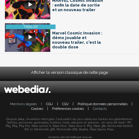
MARVEL Cosmic Invasion
: enfin la date de sortie
et un nouveau trailer
Marvel Cosmic Invasion :
démo jouable et
nouveau trailer, c'est la
double dose
Afficher la version classique de cette page
Mentions légales
|
CGU
|
CGV
|
Politique données personnelles
|
Cookies
|
Préférences cookies
|
Contacts
Depuis 2004, JeuxActu décrypte l'actualité du jeu vidéo sur toutes les plateformes.
Sorties, previews, gameplay, trailers, tests, astuces et soluces... on vous dit tout ! PC,
PS5, PS4, PS4 Pro, Xbox series X, Xbox One, Xbox One X, PS3, Xbox 360, Nintendo Switch,
Wii U, Nintendo 3DS, Nintendo 2DS, Stadia, Xbox Game Pass...
Jeuxactu.com est édité par
Webedia