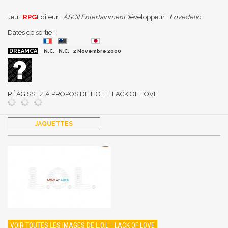
Jeu :
RPG
Editeur :
ASCII Entertainment
Développeur :
Lovedelic
Dates de sortie :
N.C.
N.C.
2 Novembre 2000
RÉAGISSEZ A PROPOS DE L.O.L. : LACK OF LOVE
JAQUETTES
VOIR TOUTES LES IMAGES DE L.O.L. : LACK OF LOVE