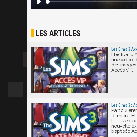
LES ARTICLES
Les Sims 3 Acc
Electronic A
une vidéo d
des images 
Accès VIP.
Les Sims 3 : A
Particulière
dernière, E
le dévelop
nouvelle ex
baptisée Ac