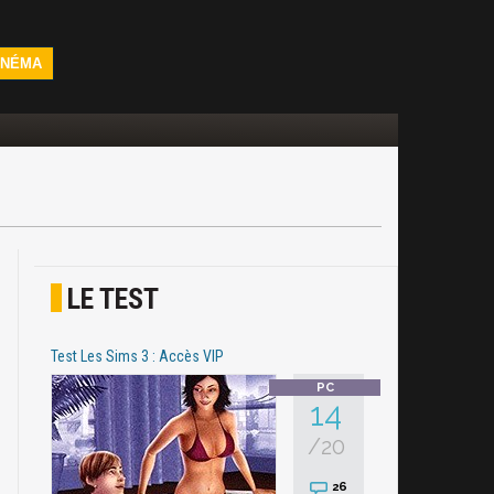
INÉMA
LE TEST
Test Les Sims 3 : Accès VIP
14
/20
26