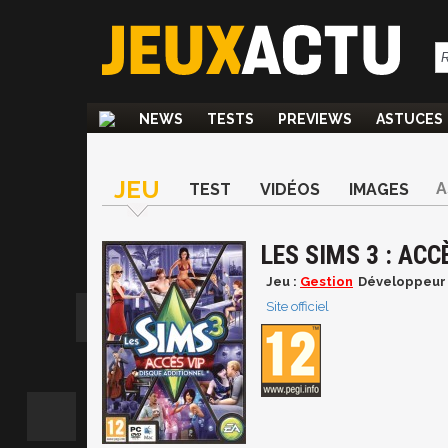
NEWS
TESTS
PREVIEWS
ASTUCES
JEU
A
TEST
VIDÉOS
IMAGES
LES SIMS 3 : ACC
Jeu :
Gestion
Développeur 
Site officiel