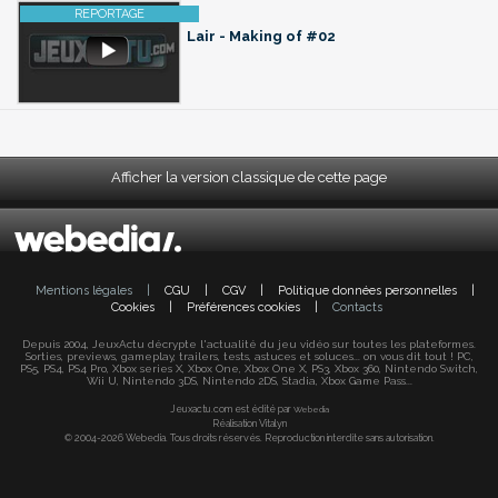
Lair - Making of #02
Afficher la version classique de cette page
Mentions légales
|
CGU
|
CGV
|
Politique données personnelles
|
Cookies
|
Préférences cookies
|
Contacts
Depuis 2004, JeuxActu décrypte l'actualité du jeu vidéo sur toutes les plateformes.
Sorties, previews, gameplay, trailers, tests, astuces et soluces... on vous dit tout ! PC,
PS5, PS4, PS4 Pro, Xbox series X, Xbox One, Xbox One X, PS3, Xbox 360, Nintendo Switch,
Wii U, Nintendo 3DS, Nintendo 2DS, Stadia, Xbox Game Pass...
Jeuxactu.com est édité par
Webedia
Réalisation Vitalyn
© 2004-2026 Webedia. Tous droits réservés. Reproduction interdite sans autorisation.