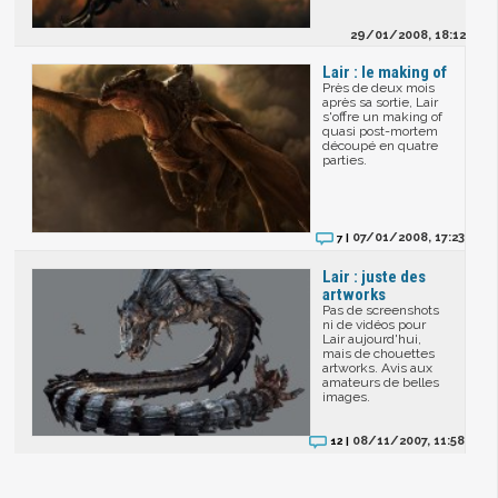
29/01/2008, 18:12
Lair : le making of
Près de deux mois
après sa sortie, Lair
s'offre un making of
quasi post-mortem
découpé en quatre
parties.
07/01/2008, 17:23
7 |
Lair : juste des
artworks
Pas de screenshots
ni de vidéos pour
Lair aujourd'hui,
mais de chouettes
artworks. Avis aux
amateurs de belles
images.
08/11/2007, 11:58
12 |