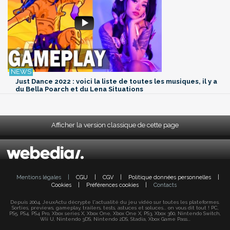
Just Dance 2022 : voici la liste de toutes les musiques, il y a
du Bella Poarch et du Lena Situations
Afficher la version classique de cette page
Mentions légales
|
CGU
|
CGV
|
Politique données personnelles
|
Cookies
|
Préférences cookies
|
Contacts
Depuis 2004, JeuxActu décrypte l'actualité du jeu vidéo sur toutes les plateformes.
Sorties, previews, gameplay, trailers, tests, astuces et soluces... on vous dit tout ! PC,
PS5, PS4, PS4 Pro, Xbox series X, Xbox One, Xbox One X, PS3, Xbox 360, Nintendo Switch,
Wii U, Nintendo 3DS, Nintendo 2DS, Stadia, Xbox Game Pass...