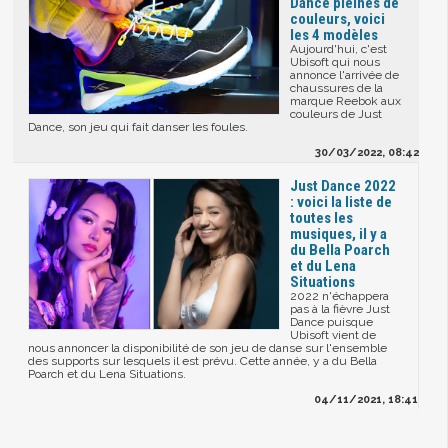
Dance pleines de
couleurs, voici
les 4 modèles
Aujourd'hui, c'est
Ubisoft qui nous
annonce l'arrivée de
chaussures de la
marque Reebok aux
couleurs de Just
Dance, son jeu qui fait danser les foules.
30/03/2022, 08:42
Just Dance 2022
: voici la liste de
toutes les
musiques, il y a
du Bella Poarch
et du Lena
Situations
2022 n'échappera
pas à la fièvre Just
Dance puisque
Ubisoft vient de
nous annoncer la disponibilité de son jeu de danse sur l'ensemble
des supports sur lesquels il est prévu. Cette année, y a du Bella
Poarch et du Lena Situations.
04/11/2021, 18:41