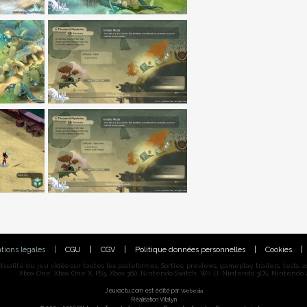
tions légales
|
CGU
|
CGV
|
Politique données personnelles
|
Cookies
|
alité du jeu vidéo sur toutes les plateformes. Sorties, previews, gameplay, trailers, tests, astu
Xbox One, Xbox One X, PS3, Xbox 360, Nintendo Switch, Wii U, Nintendo 3DS, Nintendo 2
Jeuxactu.com est édité par
Webedia
Réalisation Vitalyn