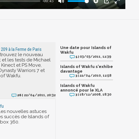
Une date pour Islands of
 209 à la Ferme de Paris
Wakfu
etrouvez le nouveau
03/03/2011, 12:39
5 |
 et les tests de Michael
 Kinect et PS Move,
Islands of Wakfu s'exhibe
Dynasty Warriors 7 et
davantage
 of Wakfu.
22/04/2010, 12:58
3 |
Islands of Wakfu
annoncé pour le XLA
18/12/2008, 18:30
3 |
22/04/2011, 20:32
26 |
fu
es nouvelles astuces
des succès de Islands of
Xbox 360.