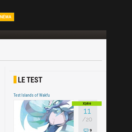
INÉMA
LE TEST
Test Islands of Wakfu
11
/20
9