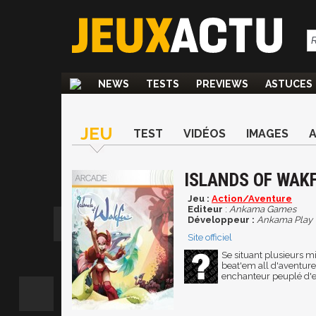
NEWS
TESTS
PREVIEWS
ASTUCES
JEU
TEST
VIDÉOS
IMAGES
ISLANDS OF WAK
Jeu :
Action/Aventure
Editeur
:
Ankama Games
Développeur :
Ankama Play
Site officiel
Se situant plusieurs m
beat'em all d'aventur
enchanteur peuplé d'