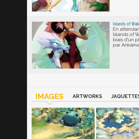
Islands of Wakf
En attendan
Islands of W
biais d'un p
par Ankama
IMAGES
ARTWORKS
JAQUETTE