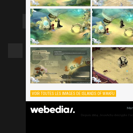
VOIR TOUTES LES IMAGES DE ISLANDS OF WAKFU
Men
Depuis 2004, JeuxActu décrypte l'actu