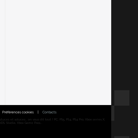
Préférences cookies
|
Contacts
ces et soluces... on vous dit tout ! PC, PS5, PS4, PS4 Pro, Xbox series X,
DS, Stadia, Xbox Game Pass...