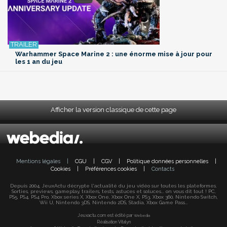
Warhammer Space Marine 2 : une énorme mise à jour pour
les 1 an du jeu
Afficher la version classique de cette page
Mentions légales
|
CGU
|
CGV
|
Politique données personnelles
|
Cookies
|
Préférences cookies
|
Contacts
Depuis 2004, JeuxActu décrypte l'actualité du jeu vidéo sur toutes les plateformes.
Sorties, previews, gameplay, trailers, tests, astuces et soluces... on vous dit tout ! PC,
PS5, PS4, PS4 Pro, Xbox series X, Xbox One, Xbox One X, PS3, Xbox 360, Nintendo Switch,
Wii U, Nintendo 3DS, Nintendo 2DS, Stadia, Xbox Game Pass...
Jeuxactu.com est édité par
Webedia
Réalisation Vitalyn