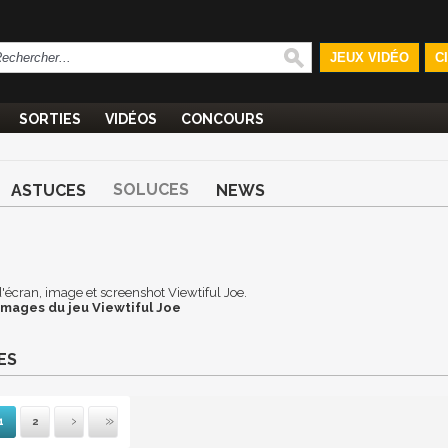
JEUX VIDÉO
C
SORTIES
VIDÉOS
CONCOURS
SOLUCES
ASTUCES
NEWS
 d'écran, image et screenshot Viewtiful Joe.
images du jeu Viewtiful Joe
ES
1
2
ante
rnière