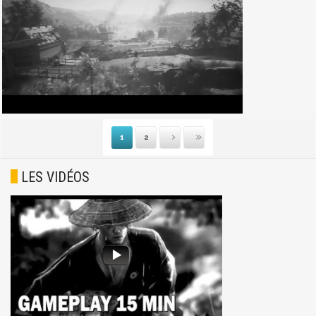
1
2
Suivante
Dernière
LES VIDÉOS