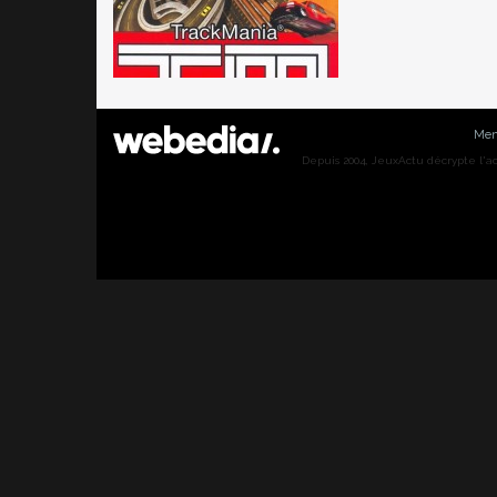
Men
Depuis 2004, JeuxActu décrypte l'actu