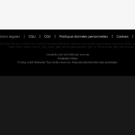
tions légales
|
CGU
|
CGV
|
Politique données personnelles
|
Cookies
|
alité du jeu vidéo sur toutes les plateformes. Sorties, previews, gameplay, trailers, tests, astu
Xbox One, Xbox One X, PS3, Xbox 360, Nintendo Switch, Wii U, Nintendo 3DS, Nintendo 2
Jeuxactu.com est édité par
Webedia
Réalisation Vitalyn
© 2004-2026 Webedia. Tous droits réservés. Reproduction interdite sans autorisation.