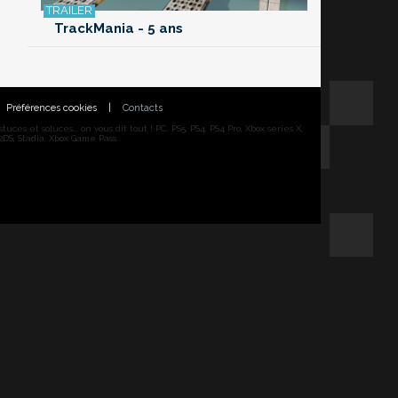
TrackMania - 5 ans
Préférences cookies
|
Contacts
ces et soluces... on vous dit tout ! PC, PS5, PS4, PS4 Pro, Xbox series X,
DS, Stadia, Xbox Game Pass...