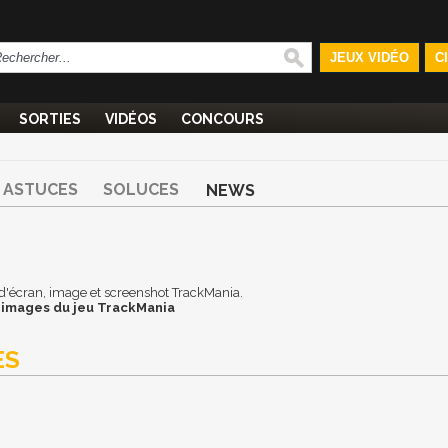
JEUX VIDÉO
C
SORTIES
VIDÉOS
CONCOURS
ASTUCES
SOLUCES
NEWS
d d'écran, image et screenshot TrackMania.
 images du jeu TrackMania
ES