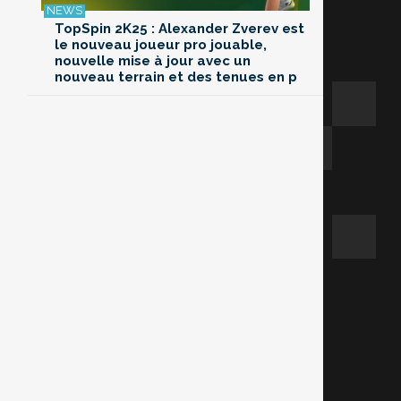
TopSpin 2K25 : Alexander Zverev est
le nouveau joueur pro jouable,
nouvelle mise à jour avec un
nouveau terrain et des tenues en p