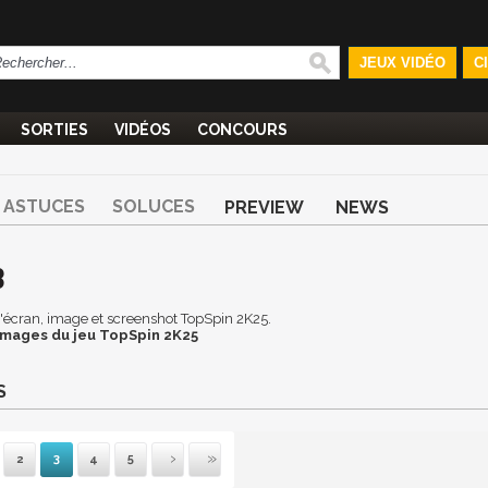
JEUX VIDÉO
C
SORTIES
VIDÉOS
CONCOURS
ASTUCES
SOLUCES
PREVIEW
NEWS
3
 d'écran, image et screenshot TopSpin 2K25.
images du jeu TopSpin 2K25
S
2
3
4
5
mière
récédente
Suivante
Dernière