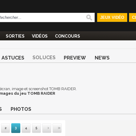
JEUX VIDÉO
C
SORTIES
VIDÉOS
CONCOURS
SOLUCES
ASTUCES
PREVIEW
NEWS
 d'écran, image et screenshot TOMB RAIDER.
 images du jeu TOMB RAIDER
S
PHOTOS
2
3
4
5
mière
récédente
Suivante
Dernière