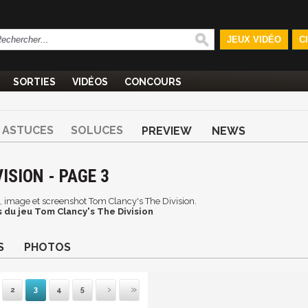
JEUX VIDÉO
C
SORTIES
VIDÉOS
CONCOURS
ASTUCES
SOLUCES
PREVIEW
NEWS
ISION - PAGE 3
an, image et screenshot Tom Clancy's The Division.
 du jeu Tom Clancy's The Division
S
PHOTOS
2
3
4
5
mière
récédente
Suivante
Dernière