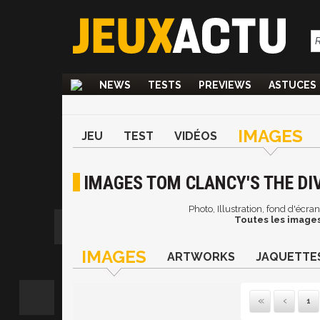
NEWS
TESTS
PREVIEWS
ASTUCES
IMAGES
JEU
TEST
VIDÉOS
IMAGES TOM CLANCY'S THE DIV
Photo, Illustration, fond d'écr
Toutes les images
IMAGES
ARTWORKS
JAQUETTE
1
Pre
P