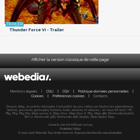
Thunder Force VI - Trailer
Afficher la version classique de cette page
Mentions légales
|
CGU
|
CGV
|
Politique données personnelles
|
Cookies
|
Préférences cookies
|
Contacts
Depuis 2004, JeuxActu décrypte l'actualité du jeu vidéo sur toutes les plateformes.
Sorties, previews, gameplay, trailers, tests, astuces et soluces... on vous dit tout ! PC,
PS5, PS4, PS4 Pro, Xbox series X, Xbox One, Xbox One X, PS3, Xbox 360, Nintendo Switch,
Wii U, Nintendo 3DS, Nintendo 2DS, Stadia, Xbox Game Pass...
Jeuxactu.com est édité par
Webedia
Réalisation Vitalyn
© 2004-2026 Webedia. Tous droits réservés. Reproduction interdite sans autorisation.