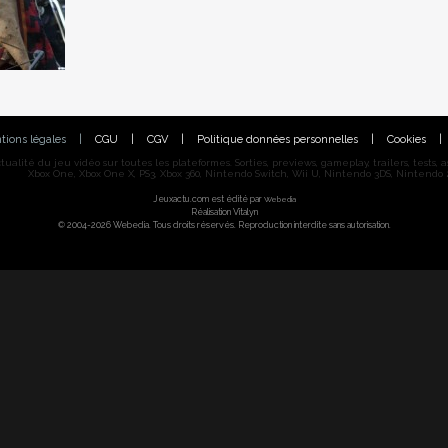
tions légales
|
CGU
|
CGV
|
Politique données personnelles
|
Cookies
|
alité du jeu vidéo sur toutes les plateformes. Sorties, previews, gameplay, trailers, tests, astu
Xbox One, Xbox One X, PS3, Xbox 360, Nintendo Switch, Wii U, Nintendo 3DS, Nintendo 2
Jeuxactu.com est édité par
Webedia
Réalisation Vitalyn
© 2004-2026 Webedia. Tous droits réservés. Reproduction interdite sans autorisation.