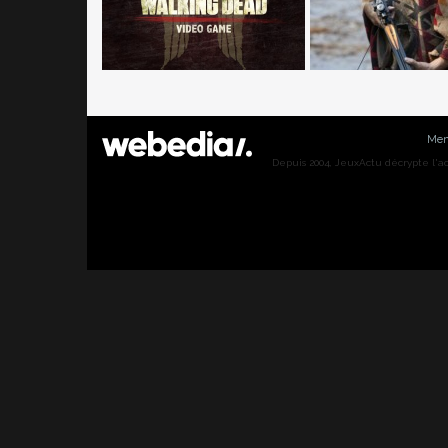
Men
Depuis 2004, JeuxActu décrypte l'actu