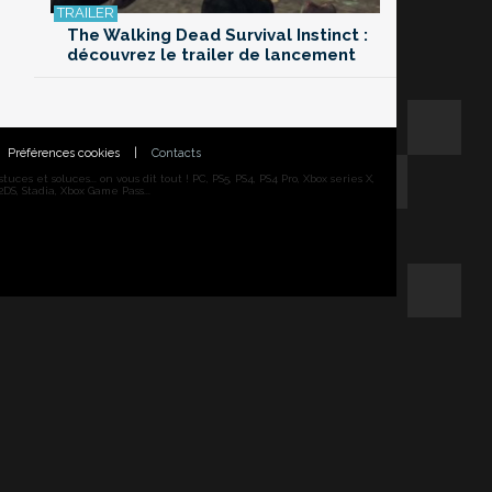
The Walking Dead Survival Instinct :
découvrez le trailer de lancement
Préférences cookies
|
Contacts
ces et soluces... on vous dit tout ! PC, PS5, PS4, PS4 Pro, Xbox series X,
DS, Stadia, Xbox Game Pass...