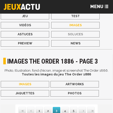
JEU
TEST
VIDÉOS
IMAGES
ASTUCES
SOLUCES
PREVIEW
NEWS
IMAGES THE ORDER 1886 - PAGE 3
Photo, Illustration, fond d'écran, image et screenshot The Order 1886.
Toutes les images du jeu The Order 1886
IMAGES
ARTWORKS
JAQUETTES
PHOTOS
1
2
3
4
5
Première
Précédente
Suivante
Dernière