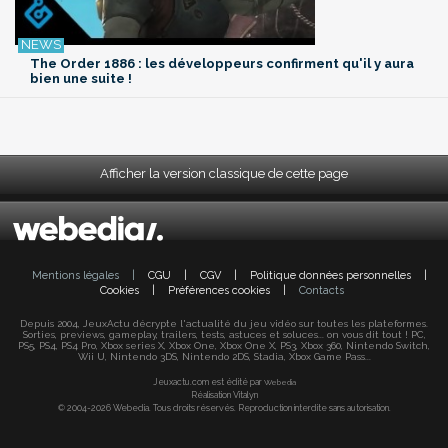
The Order 1886 : les développeurs confirment qu'il y aura
bien une suite !
Afficher la version classique de cette page
Mentions légales
|
CGU
|
CGV
|
Politique données personnelles
|
Cookies
|
Préférences cookies
|
Contacts
Depuis 2004, JeuxActu décrypte l'actualité du jeu vidéo sur toutes les plateformes.
Sorties, previews, gameplay, trailers, tests, astuces et soluces... on vous dit tout ! PC,
PS5, PS4, PS4 Pro, Xbox series X, Xbox One, Xbox One X, PS3, Xbox 360, Nintendo Switch,
Wii U, Nintendo 3DS, Nintendo 2DS, Stadia, Xbox Game Pass...
Jeuxactu.com est édité par
Webedia
Réalisation Vitalyn
© 2004-2026 Webedia. Tous droits réservés. Reproduction interdite sans autorisation.