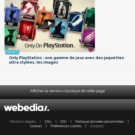
Only PlayStation : une gamme de jeux avec des jaquettes
ultra stylées, les images
Afficher la version classique de cette page
Mentions légales
|
CGU
|
CGV
|
Politique données personnelles
|
Cookies
|
Préférences cookies
|
Contacts