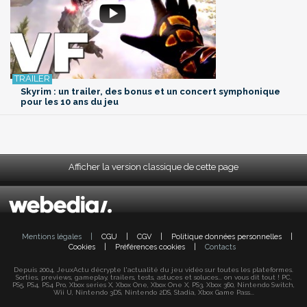
Skyrim : un trailer, des bonus et un concert symphonique
pour les 10 ans du jeu
Afficher la version classique de cette page
Mentions légales
|
CGU
|
CGV
|
Politique données personnelles
|
Cookies
|
Préférences cookies
|
Contacts
Depuis 2004, JeuxActu décrypte l'actualité du jeu vidéo sur toutes les plateformes.
Sorties, previews, gameplay, trailers, tests, astuces et soluces... on vous dit tout ! PC,
PS5, PS4, PS4 Pro, Xbox series X, Xbox One, Xbox One X, PS3, Xbox 360, Nintendo Switch,
Wii U, Nintendo 3DS, Nintendo 2DS, Stadia, Xbox Game Pass...