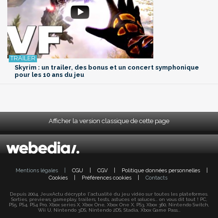
Skyrim : un trailer, des bonus et un concert symphonique
pour les 10 ans du jeu
Afficher la version classique de cette page
Mentions légales
|
CGU
|
CGV
|
Politique données personnelles
|
Cookies
|
Préférences cookies
|
Contacts
Depuis 2004, JeuxActu décrypte l'actualité du jeu vidéo sur toutes les plateformes.
Sorties, previews, gameplay, trailers, tests, astuces et soluces... on vous dit tout ! PC,
PS5, PS4, PS4 Pro, Xbox series X, Xbox One, Xbox One X, PS3, Xbox 360, Nintendo Switch,
Wii U, Nintendo 3DS, Nintendo 2DS, Stadia, Xbox Game Pass...