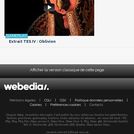
Extrait TES IV : Oblivion
Afficher la version classique de cette page
Mentions légales
|
CGU
|
CGV
|
Politique données personnelles
|
Cookies
|
Préférences cookies
|
Contacts
Depuis 2004, JeuxActu décrypte l'actualité du jeu vidéo sur toutes les plateformes.
Sorties, previews, gameplay, trailers, tests, astuces et soluces... on vous dit tout ! PC,
PS5, PS4, PS4 Pro, Xbox series X, Xbox One, Xbox One X, PS3, Xbox 360, Nintendo Switch,
Wii U, Nintendo 3DS, Nintendo 2DS, Stadia, Xbox Game Pass...
Jeuxactu.com est édité par
Webedia