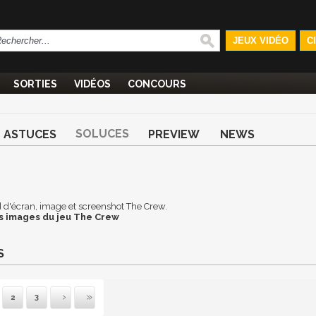
JEUX VIDÉO
C
SORTIES
VIDÉOS
CONCOURS
SOLUCES
ASTUCES
PREVIEW
NEWS
nd d'écran, image et screenshot The Crew.
s images du jeu The Crew
S
2
3
vante
ernière