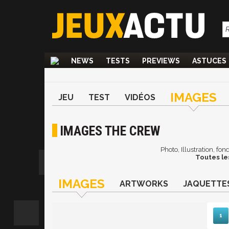
NEWS
TESTS
PREVIEWS
ASTUCES
IMAGES
JEU
TEST
VIDÉOS
IMAGES THE CREW
Photo, Illustration, fo
Toutes le
IMAGES
ARTWORKS
JAQUETTE
1
Sui
D