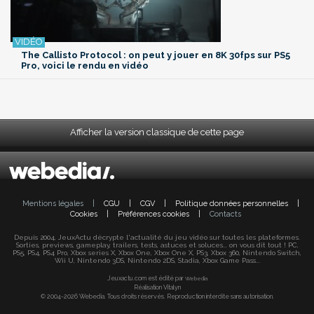
The Callisto Protocol : on peut y jouer en 8K 30fps sur PS5
Pro, voici le rendu en vidéo
Afficher la version classique de cette page
Mentions légales
|
CGU
|
CGV
|
Politique données personnelles
|
Cookies
|
Préférences cookies
|
Contacts
Depuis 2004, JeuxActu décrypte l'actualité du jeu vidéo sur toutes les plateformes.
Sorties, previews, gameplay, trailers, tests, astuces et soluces... on vous dit tout ! PC,
PS5, PS4, PS4 Pro, Xbox series X, Xbox One, Xbox One X, PS3, Xbox 360, Nintendo Switch,
Wii U, Nintendo 3DS, Nintendo 2DS, Stadia, Xbox Game Pass...
Jeuxactu.com est édité par
Webedia
Réalisation Vitalyn
© 2004-2026 Webedia. Tous droits réservés. Reproduction interdite sans autorisation.