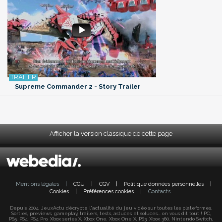
Supreme Commander 2 - Story Trailer
Afficher la version classique de cette page
Mentions légales
|
CGU
|
CGV
|
Politique données personnelles
|
Cookies
|
Préférences cookies
|
Contacts
Depuis 2004, JeuxActu décrypte l'actualité du jeu vidéo sur toutes les plateformes.
Sorties, previews, gameplay, trailers, tests, astuces et soluces... on vous dit tout ! PC,
PS5, PS4, PS4 Pro, Xbox series X, Xbox One, Xbox One X, PS3, Xbox 360, Nintendo Switch,