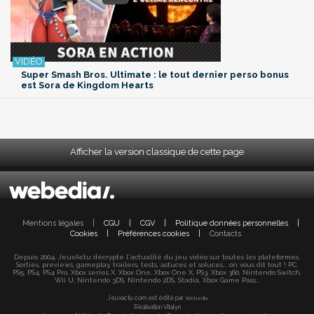
Super Smash Bros. Ultimate : le tout dernier perso bonus
est Sora de Kingdom Hearts
Afficher la version classique de cette page
Mentions légales
|
CGU
|
CGV
|
Politique données personnelles
|
Cookies
|
Préférences cookies
|
Contacts
Depuis 2004, JeuxActu décrypte l'actualité du jeu vidéo sur toutes les plateformes.
Sorties, previews, gameplay, trailers, tests, astuces et soluces... on vous dit tout ! PC,
PS5, PS4, PS4 Pro, Xbox series X, Xbox One, Xbox One X, PS3, Xbox 360, Nintendo Switch,
Wii U, Nintendo 3DS, Nintendo 2DS, Stadia, Xbox Game Pass...
Jeuxactu.com est édité par
Webedia
Réalisation Vitalyn