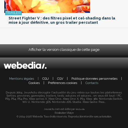
Street Fighter V : des filtres pixel et cel-shading dans la
mise à jour définitive, un gros trailer percutant
Afficher la version classique de cette page
Mentions légales
|
CGU
|
CGV
|
Politique données personnelles
|
Cookies
|
Préférences cookies
|
Contacts
Depuis 2004, JeuxActu décrypte l'actualité du jeu vidéo sur toutes les plateformes.
Sorties, previews, gameplay, trailers, tests, astuces et soluces... on vous dit tout ! PC,
PS5, PS4, PS4 Pro, Xbox series X, Xbox One, Xbox One X, PS3, Xbox 360, Nintendo Switch,
Wii U, Nintendo 3DS, Nintendo 2DS, Stadia, Xbox Game Pass...
Jeuxactu.com est édité par
Webedia
Réalisation Vitalyn
© 2004-2026 Webedia. Tous droits réservés. Reproduction interdite sans autorisation.