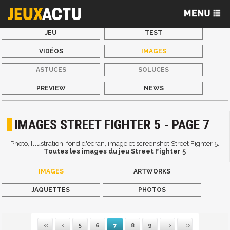
JEU
TEST
VIDÉOS
IMAGES
ASTUCES
SOLUCES
PREVIEW
NEWS
IMAGES STREET FIGHTER 5 - PAGE 7
Photo, Illustration, fond d'écran, image et screenshot Street Fighter 5.
Toutes les images du jeu Street Fighter 5
IMAGES
ARTWORKS
JAQUETTES
PHOTOS
5
6
7
8
9
Première
Précédente
Suivante
Dernière