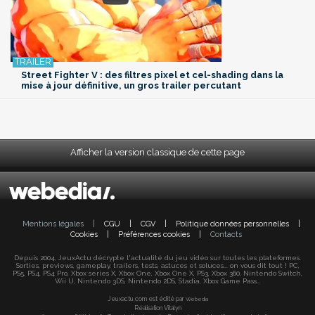
Street Fighter V : des filtres pixel et cel-shading dans la
mise à jour définitive, un gros trailer percutant
Afficher la version classique de cette page
Mentions légales
|
CGU
|
CGV
|
Politique données personnelles
|
Cookies
|
Préférences cookies
|
Contacts
Depuis 2004, JeuxActu décrypte l'actualité du jeu vidéo sur toutes les plateformes.
Sorties, previews, gameplay, trailers, tests, astuces et soluces... on vous dit tout ! PC,
PS5, PS4, PS4 Pro, Xbox series X, Xbox One, Xbox One X, PS3, Xbox 360, Nintendo Switch,
Wii U, Nintendo 3DS, Nintendo 2DS, Stadia, Xbox Game Pass...
Jeuxactu.com est édité par
Webedia
Réalisation Vitalyn