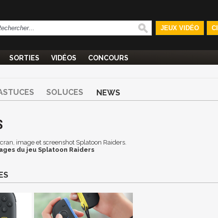
JEUX VIDÉO
C
SORTIES
VIDÉOS
CONCOURS
ASTUCES
SOLUCES
NEWS
S
'écran, image et screenshot Splatoon Raiders.
ages du jeu Splatoon Raiders
ES