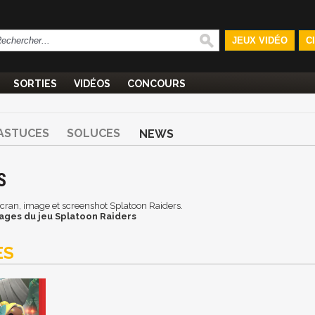
JEUX VIDÉO
C
SORTIES
VIDÉOS
CONCOURS
ASTUCES
SOLUCES
NEWS
S
'écran, image et screenshot Splatoon Raiders.
ages du jeu Splatoon Raiders
ES