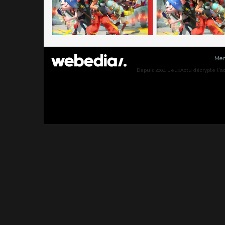
Men
Depuis 2004, JeuxActu décrypte l'actu