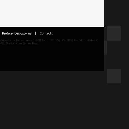
Préférences cookies
|
Contacts
ces et soluces... on vous dit tout ! PC, PS5, PS4, PS4 Pro, Xbox series X,
DS, Stadia, Xbox Game Pass...