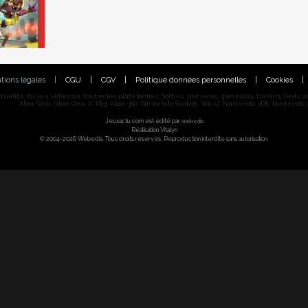
tions légales
|
CGU
|
CGV
|
Politique données personnelles
|
Cookies
|
alité du jeu vidéo sur toutes les plateformes. Sorties, previews, gameplay, trailers, tests, astu
Xbox One, Xbox One X, PS3, Xbox 360, Nintendo Switch, Wii U, Nintendo 3DS, Nintendo 2
Jeuxactu.com est édité par
Webedia
Réalisation Vitalyn
© 2004-2026 Webedia. Tous droits réservés. Reproduction interdite sans autorisation.