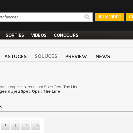
JEUX VIDÉO
C
SORTIES
VIDÉOS
CONCOURS
SOLUCES
ASTUCES
PREVIEW
NEWS
écran, image et screenshot Spec Ops : The Line.
ges du jeu Spec Ops : The Line
S
2
3
vante
ernière