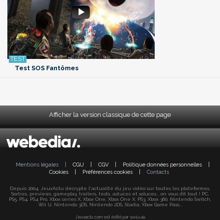
Test SOS Fantômes
Afficher la version classique de cette page
Mentions légales
|
CGU
|
CGV
|
Politique données personnelles
|
Cookies
|
Préférences cookies
|
Contacts
Depuis 2004, JeuxActu décrypte l'actualité du jeu vidéo sur toutes les plateformes.
Sorties, previews, gameplay, trailers, tests, astuces et soluces... on vous dit tout ! PC,
PS5, PS4, PS4 Pro, Xbox series X, Xbox One, Xbox One X, PS3, Xbox 360, Nintendo Switch,
Wii U, Nintendo 3DS, Nintendo 2DS, Stadia, Xbox Game Pass...
Jeuxactu.com est édité par
Webedia