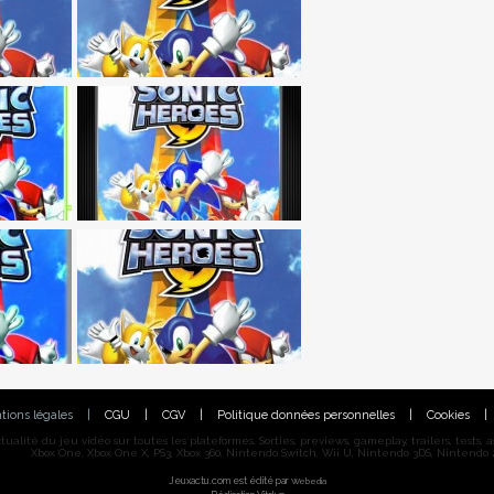
tions légales
|
CGU
|
CGV
|
Politique données personnelles
|
Cookies
|
alité du jeu vidéo sur toutes les plateformes. Sorties, previews, gameplay, trailers, tests, astu
Xbox One, Xbox One X, PS3, Xbox 360, Nintendo Switch, Wii U, Nintendo 3DS, Nintendo 2
Jeuxactu.com est édité par
Webedia