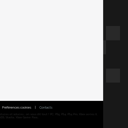
Préférences cookies
|
Contacts
ces et soluces... on vous dit tout ! PC, PS5, PS4, PS4 Pro, Xbox series X,
DS, Stadia, Xbox Game Pass...