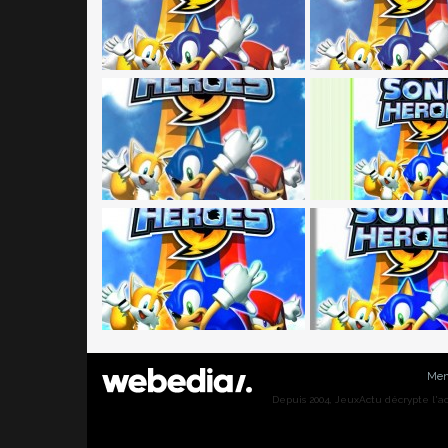
Men
Depuis 2004, JeuxActu décrypte l'actu