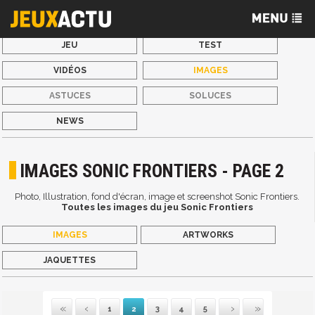
JEU
TEST
VIDÉOS
IMAGES
ASTUCES
SOLUCES
NEWS
IMAGES SONIC FRONTIERS - PAGE 2
Photo, Illustration, fond d'écran, image et screenshot Sonic Frontiers.
Toutes les images du jeu Sonic Frontiers
IMAGES
ARTWORKS
JAQUETTES
1
2
3
4
5
Première
Précédente
Suivante
Dernière