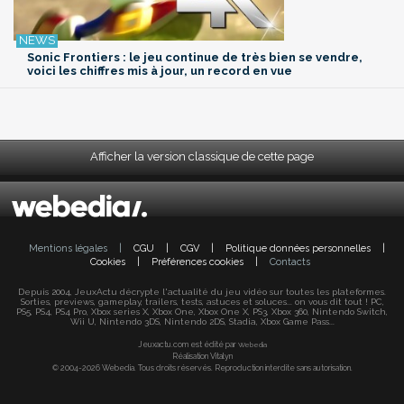
Sonic Frontiers : le jeu continue de très bien se vendre,
voici les chiffres mis à jour, un record en vue
Afficher la version classique de cette page
Mentions légales
|
CGU
|
CGV
|
Politique données personnelles
|
Cookies
|
Préférences cookies
|
Contacts
Depuis 2004, JeuxActu décrypte l'actualité du jeu vidéo sur toutes les plateformes.
Sorties, previews, gameplay, trailers, tests, astuces et soluces... on vous dit tout ! PC,
PS5, PS4, PS4 Pro, Xbox series X, Xbox One, Xbox One X, PS3, Xbox 360, Nintendo Switch,
Wii U, Nintendo 3DS, Nintendo 2DS, Stadia, Xbox Game Pass...
Jeuxactu.com est édité par
Webedia
Réalisation Vitalyn
© 2004-2026 Webedia. Tous droits réservés. Reproduction interdite sans autorisation.