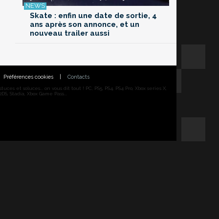
Skate : enfin une date de sortie, 4
ans après son annonce, et un
nouveau trailer aussi
Préférences cookies
|
Contacts
ces et soluces... on vous dit tout ! PC, PS5, PS4, PS4 Pro, Xbox series X,
DS, Stadia, Xbox Game Pass...