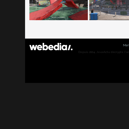
Men
Depuis 2004, JeuxActu décrypte l'actu