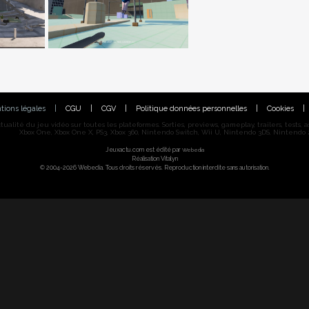
tions légales
|
CGU
|
CGV
|
Politique données personnelles
|
Cookies
|
alité du jeu vidéo sur toutes les plateformes. Sorties, previews, gameplay, trailers, tests, astu
Xbox One, Xbox One X, PS3, Xbox 360, Nintendo Switch, Wii U, Nintendo 3DS, Nintendo 2
Jeuxactu.com est édité par
Webedia
Réalisation Vitalyn
© 2004-2026 Webedia. Tous droits réservés. Reproduction interdite sans autorisation.