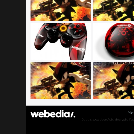
Men
Depuis 2004, JeuxActu décrypte l'actu