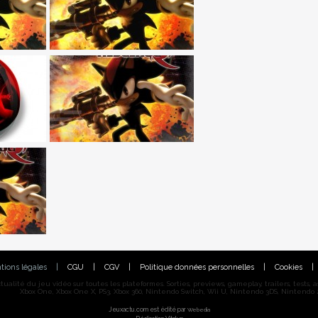
tions légales
|
CGU
|
CGV
|
Politique données personnelles
|
Cookies
|
alité du jeu vidéo sur toutes les plateformes. Sorties, previews, gameplay, trailers, tests, astu
Xbox One, Xbox One X, PS3, Xbox 360, Nintendo Switch, Wii U, Nintendo 3DS, Nintendo 2
Jeuxactu.com est édité par
Webedia