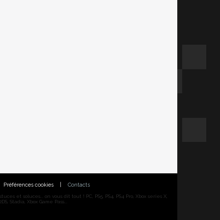
Préférences cookies
|
Contacts
ces et soluces... on vous dit tout ! PC, PS5, PS4, PS4 Pro, Xbox series X,
DS, Stadia, Xbox Game Pass...