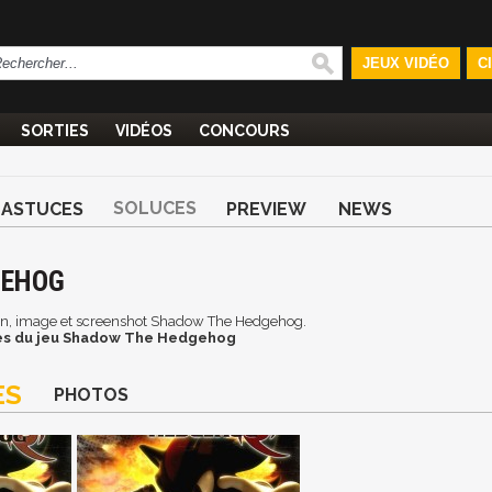
JEUX VIDÉO
C
SORTIES
VIDÉOS
CONCOURS
SOLUCES
ASTUCES
PREVIEW
NEWS
GEHOG
cran, image et screenshot Shadow The Hedgehog.
es du jeu Shadow The Hedgehog
ES
PHOTOS