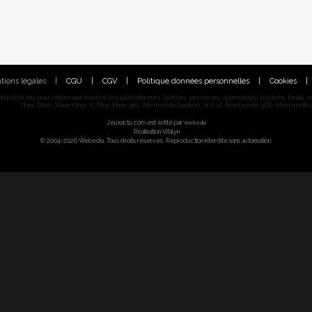
tions légales
|
CGU
|
CGV
|
Politique données personnelles
|
Cookies
|
alité du jeu vidéo sur toutes les plateformes. Sorties, previews, gameplay, trailers, tests, astu
Xbox One, Xbox One X, PS3, Xbox 360, Nintendo Switch, Wii U, Nintendo 3DS, Nintendo 2
Jeuxactu.com est édité par
Webedia
Réalisation Vitalyn
© 2004-2026 Webedia. Tous droits réservés. Reproduction interdite sans autorisation.