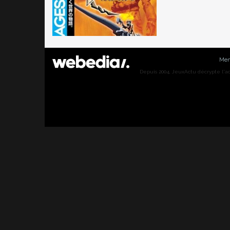
Men
Depuis 2004, JeuxActu décrypte l'actu