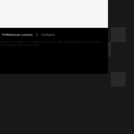
Préférences cookies
|
Contacts
ces et soluces... on vous dit tout ! PC, PS5, PS4, PS4 Pro, Xbox series X,
DS, Stadia, Xbox Game Pass...