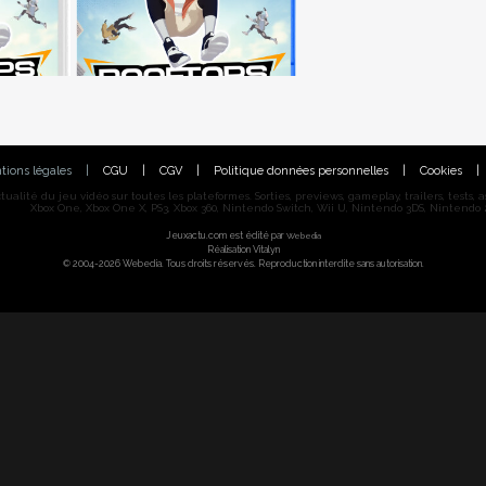
tions légales
|
CGU
|
CGV
|
Politique données personnelles
|
Cookies
|
alité du jeu vidéo sur toutes les plateformes. Sorties, previews, gameplay, trailers, tests, astu
Xbox One, Xbox One X, PS3, Xbox 360, Nintendo Switch, Wii U, Nintendo 3DS, Nintendo 2
Jeuxactu.com est édité par
Webedia
Réalisation Vitalyn
© 2004-2026 Webedia. Tous droits réservés. Reproduction interdite sans autorisation.