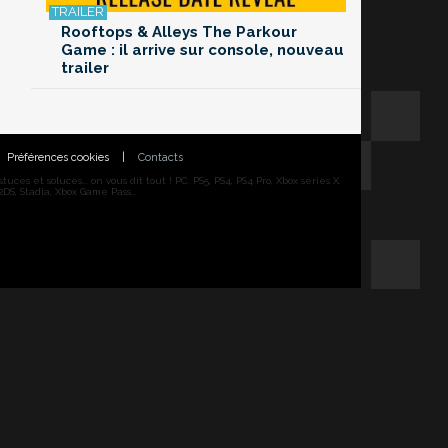
Rooftops & Alleys The Parkour
Game : il arrive sur console, nouveau
trailer
Préférences cookies
|
Contacts
ces et soluces... on vous dit tout ! PC, PS5, PS4, PS4 Pro, Xbox series X,
DS, Stadia, Xbox Game Pass...