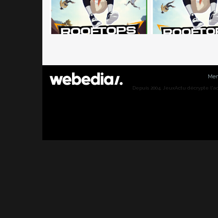
Men
Depuis 2004, JeuxActu décrypte l'actu