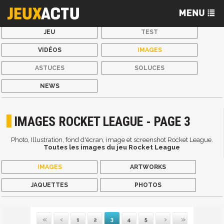
JEU
TEST
VIDÉOS
IMAGES
ASTUCES
SOLUCES
NEWS
IMAGES ROCKET LEAGUE - PAGE 3
Photo, Illustration, fond d'écran, image et screenshot Rocket League.
Toutes les images du jeu Rocket League
IMAGES
ARTWORKS
JAQUETTES
PHOTOS
1
2
3
4
5
Première
Précédente
Suivante
Dernière