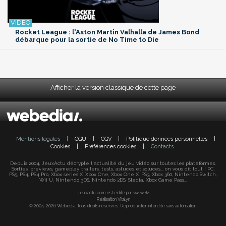
Rocket League : l'Aston Martin Valhalla de James Bond
débarque pour la sortie de No Time to Die
Afficher la version classique de cette page
Mentions légales
|
CGU
|
CGV
|
Politique données personnelles
|
Cookies
|
Préférences cookies
|
Contacts
Depuis 2004, JeuxActu décrypte l'actualité du jeu vidéo sur toutes les plateformes.
Sorties, previews, gameplay, trailers, tests, astuces et soluces... on vous dit tout ! PC,
PS5, PS4, PS4 Pro, Xbox series X, Xbox One, Xbox One X, PS3, Xbox 360, Nintendo Switch,
Wii U, Nintendo 3DS, Nintendo 2DS, Stadia, Xbox Game Pass...
Jeuxactu.com est édité par
Webedia
Réalisation Vitalyn
© 2004-2026 Webedia. Tous droits réservés. Reproduction interdite sans autorisation.