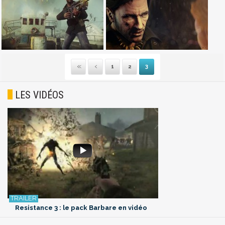
1
2
3
Première
Précédente
LES VIDÉOS
Resistance 3 : le pack Barbare en vidéo