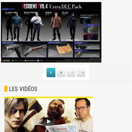
1
2
Suivante
Dernière
LES VIDÉOS