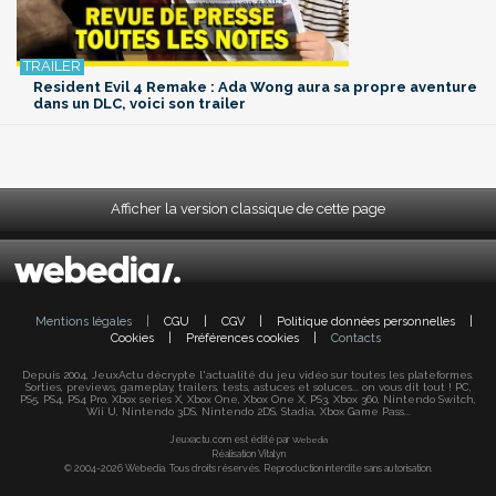
Resident Evil 4 Remake : Ada Wong aura sa propre aventure
dans un DLC, voici son trailer
Afficher la version classique de cette page
Mentions légales
|
CGU
|
CGV
|
Politique données personnelles
|
Cookies
|
Préférences cookies
|
Contacts
Depuis 2004, JeuxActu décrypte l'actualité du jeu vidéo sur toutes les plateformes.
Sorties, previews, gameplay, trailers, tests, astuces et soluces... on vous dit tout ! PC,
PS5, PS4, PS4 Pro, Xbox series X, Xbox One, Xbox One X, PS3, Xbox 360, Nintendo Switch,
Wii U, Nintendo 3DS, Nintendo 2DS, Stadia, Xbox Game Pass...
Jeuxactu.com est édité par
Webedia
Réalisation Vitalyn
© 2004-2026 Webedia. Tous droits réservés. Reproduction interdite sans autorisation.