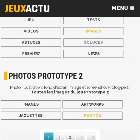
JEU
TESTS
VIDÉOS
IMAGES
ASTUCES
SOLUCES
PREVIEW
NEWS
PHOTOS PROTOTYPE 2
Photo, Illustration, fond d'écran, image et screenshot Prototype 2.
Toutes les images du jeu Prototype 2
IMAGES
ARTWORKS
JAQUETTES
PHOTOS
1
2
3
Suivante
Dernière