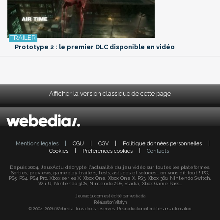
Prototype 2 : le premier DLC disponible en vidéo
Afficher la version classique de cette page
Mentions légales
|
CGU
|
CGV
|
Politique données personnelles
|
Cookies
|
Préférences cookies
|
Contacts
Depuis 2004, JeuxActu décrypte l'actualité du jeu vidéo sur toutes les plateformes.
Sorties, previews, gameplay, trailers, tests, astuces et soluces... on vous dit tout ! PC,
PS5, PS4, PS4 Pro, Xbox series X, Xbox One, Xbox One X, PS3, Xbox 360, Nintendo Switch,
Wii U, Nintendo 3DS, Nintendo 2DS, Stadia, Xbox Game Pass...
Jeuxactu.com est édité par
Webedia
Réalisation Vitalyn
© 2004-2026 Webedia. Tous droits réservés. Reproduction interdite sans autorisation.