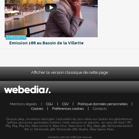
Emission 188 au Bassin de la Villette
Afficher la version classique de cette page
Mentions légales
|
CGU
|
CGV
|
Politique données personnelles
|
Cookies
|
Préférences cookies
|
Contacts
Depuis 2004, JeuxActu décrypte l'actualité du jeu vidéo sur toutes les plateformes.
Sorties, previews, gameplay, trailers, tests, astuces et soluces... on vous dit tout ! PC,
PS5, PS4, PS4 Pro, Xbox series X, Xbox One, Xbox One X, PS3, Xbox 360, Nintendo Switch,
Wii U, Nintendo 3DS, Nintendo 2DS, Stadia, Xbox Game Pass...
Jeuxactu.com est édité par
Webedia