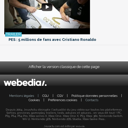
PES : 5 millions de fans avec Cristiano Ronaldo
Afficher la version classique de cette page
Mentions légales
|
CGU
|
CGV
|
Politique données personnelles
|
Cookies
|
Préférences cookies
|
Contacts
Depuis 2004, JeuxActu décrypte l'actualité du jeu vidéo sur toutes les plateformes.
Sorties, previews, gameplay, trailers, tests, astuces et soluces... on vous dit tout ! PC,
PS5, PS4, PS4 Pro, Xbox series X, Xbox One, Xbox One X, PS3, Xbox 360, Nintendo Switch,
Wii U, Nintendo 3DS, Nintendo 2DS, Stadia, Xbox Game Pass...
Jeuxactu.com est édité par
Webedia